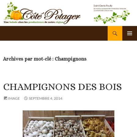
Recherche
Côté Potager
ALLER
AU
ME
CONTENU
PRI
Archives par mot-clé : Champignons
CHAMPIGNONS DES BOIS
IMAGE
SEPTEMBRE 4, 2014