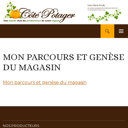
Recherche
Côté Potager
ALLER
AU
ME
CONTENU
PRI
MON PARCOURS ET GENÈSE
DU MAGASIN
Mon parcours et genèse du magasin
NOS PRODUCTEURS