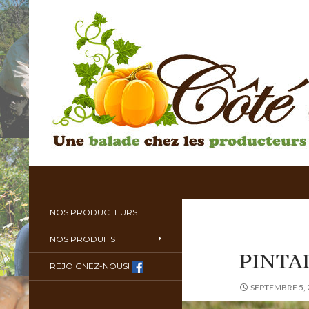
Recherche
Côté Potager
Une ballade chez les producteurs
NOS PRODUCTEURS
de votre région
NOS PRODUITS
PINTA
REJOIGNEZ-NOUS!
SEPTEMBRE 5, 