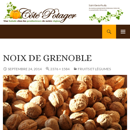
Recherche
Côté Potager
ALLER
AU
ME
CONTENU
PRI
NOIX DE GRENOBLE
SEPTEMBRE 24, 2014
2376 × 1584
FRUITS ET LÉGUMES