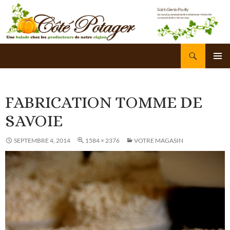
Recherche
Côté Potager
ALLER
AU
ME
CONTENU
PRI
FABRICATION TOMME DE
SAVOIE
SEPTEMBRE 4, 2014
1584 × 2376
VOTRE MAGASIN